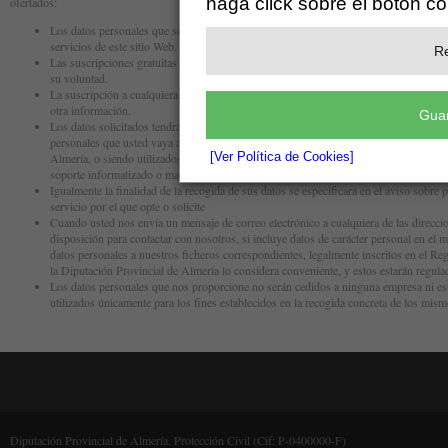
haga click sobre el botón c
ofertados:
Los datos personales que se soliciten a los usuarios serán los estrictamente impresci
servicios de este sitio Web.
Re
Las suscripciones gratuitas serán validadas enviando un mensaje a su dirección de c
su voluntad.
La suscripción a cualquiera de estos servicios asegurará la recepción exclusiva de l
otra información.
Guar
Los datos solicitados tendrán el tratamiento que se especifica en el aviso sobre priva
personales que usted vaya a prestar, pudiendo incluirse en alguno de los ficheros tit
[Ver Política de Cookies]
Almería, o siendo utilizados únicamente para dar respuesta a su planteamiento, sin 
soporte informatizado o manual.
Igualmente la finalidad de la recogida de sus datos se especificará en el aviso sobre 
servicio por el que opte o solicite
Cuando usted nos envía un mensaje de correo electrónico a cualquiera de las direcc
disposición para contactar con nosotros, si incluye datos de carácter personal en el 
datos personales a nuestros ficheros correspondientes, legalmente inscritos en el Reg
la Diputación Provincial de Almería lo considera conveniente, y estos estarán regulad
Los datos personales que nos proporcione no serán cedidos a ninguna empresa ni est
utilizados únicamente para los fines establecidos en la recogida concreta de los mism
Diputación Provincial de Almería. Protección Civil (Cif: P-0400000-F)