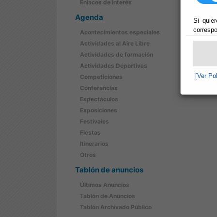
Enlaces de Interés
Agenda
Si quier
correspo
Acontecimientos especiales
Actividades al Aire Libre
Actividades de formación
Actividades Deportivas
[Ver Po
Competiciones
Conferencias
Espectáculos
Exposiciones
Festivales
Fiestas
Itinerarios
Otros
Tablón de anuncios
Últimos Anuncios
Tablón de Anuncios
Tablón Archivado Público