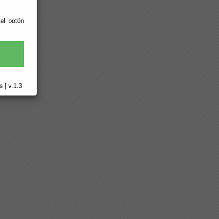
 el botón
 | v.1.3