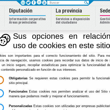
Buscar
Diputación
La provincia
Sede
Información corporativa
Servicios a disposición
Gestió
Áreas provinciales
del ciudadano
Admini
Sus opciones en relación
uso de cookies en este siti
Inicio
-
Diputación
- Conferencias
Escuchar
kies son importantes para el correcto funcionamiento del sitio. Para me
ncia de navegación, usamos cookies para recordar sus datos de inicio de 
CONFERENCIA ARTE
Del : 17/09/202
e un inicio seguro, recopilar estadísticas para optimizar la funcionalidad de
Lugar:
SACRO LA ESCUELA
e contenido personalizado en función de sus intereses.
Perido: 09 - Se
MURCIANA
Tipo: Arte y Cu
SALZILLO HUERCAL
OVERA 17
Obligatorias
Se requieren estas cookies para permitir la funcional
SEPTIEMBRE 2026
sitio principal.
Funcionales
Estas cookies nos permiten analizar el uso del Sitio 
manera que podamos medir y mejorar el funcionamiento.
Personalizadas
Estas cookies son utilizadas por empresas publicitar