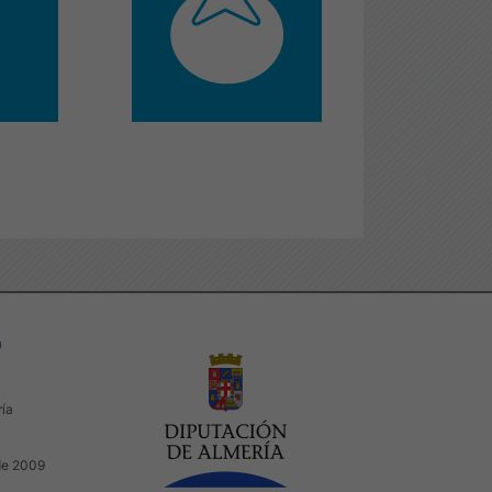
a
ría
de 2009