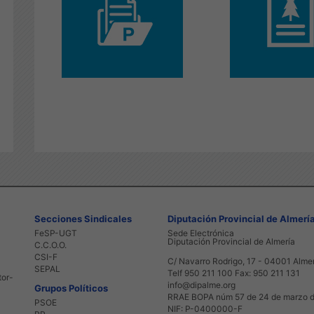
Secciones Sindicales
Diputación Provincial de Almerí
FeSP-UGT
Sede Electrónica
Diputación Provincial de Almería
C.C.O.O.
CSI-F
C/ Navarro Rodrigo, 17 - 04001 Alme
SEPAL
Telf 950 211 100 Fax: 950 211 131
tor-
info@dipalme.org
Grupos Políticos
RRAE BOPA núm 57 de 24 de marzo 
PSOE
NIF: P-0400000-F