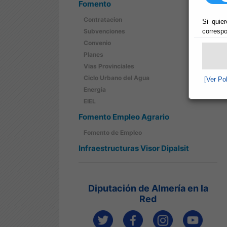
Fomento
Contratacion
Si quier
correspo
Subvenciones
Convenio
Planes
Vias Provinciales
Ciclo Urbano del Agua
[Ver Po
Energia
EIEL
Fomento Empleo Agrario
Fomento de Empleo
Infraestructuras Visor Dipalsit
Diputación de Almería en la
Red