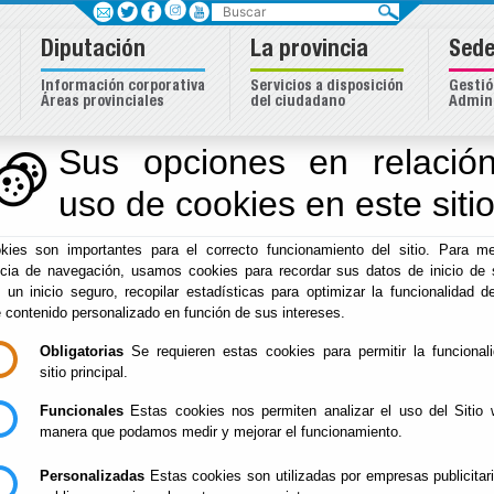
Buscar
Diputación
La provincia
Sede
Información corporativa
Servicios a disposición
Gestió
Áreas provinciales
del ciudadano
Admini
Sus opciones en relación
uso de cookies en este siti
kies son importantes para el correcto funcionamiento del sitio. Para me
ncia de navegación, usamos cookies para recordar sus datos de inicio de 
e un inicio seguro, recopilar estadísticas para optimizar la funcionalidad de
e contenido personalizado en función de sus intereses.
Obligatorias
Se requieren estas cookies para permitir la funcional
Inicio
sitio principal.
Incidencias en carreteras
Proyecto ED
Funcionales
Estas cookies nos permiten analizar el uso del Sitio 
manera que podamos medir y mejorar el funcionamiento.
Personalizadas
Estas cookies son utilizadas por empresas publicitar