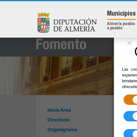
Municipios
Almería pueblo
a pueblo
×
Fomento
Las coo
experie
brindarl
ofrecerl
Inicio Area
Directorio
Organigrama