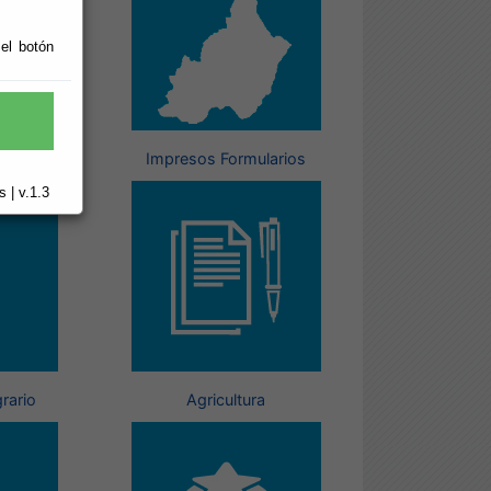
 el botón
ón
Impresos Formularios
 | v.1.3
rario
Agricultura