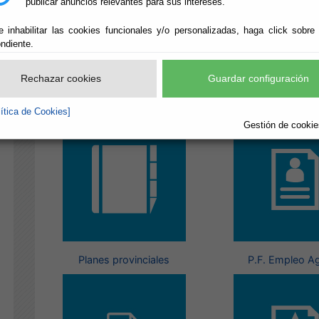
publicar anuncios relevantes para sus intereses.
e inhabilitar las cookies funcionales y/o personalizadas, haga click sobre
ndiente.
Rechazar cookies
Guardar configuración
Agenda 21 Almería
Contrataci
lítica de Cookies]
Gestión de cookies
Planes provinciales
P.F. Empleo Ag