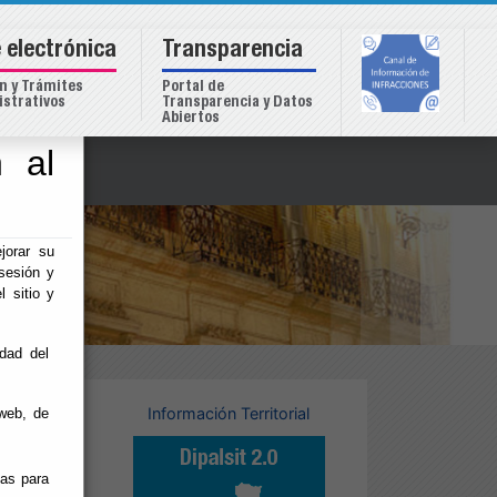
 electrónica
Transparencia
n y Trámites
Portal de
strativos
Transparencia y Datos
Abiertos
 al
o
jorar su
sesión y
l sitio y
idad del
USI
Información Territorial
web, de
ias para