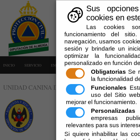
Sus opciones
cookies en este
Las cookies son
funcionamiento del siti
navegación, usamos cookies
sesión y brindarle un inici
optimizar la funcionalid
personalizado en función de
INICIO
SERVICIO
EMERGENCIAS
LA AGRUPACIÓN
AVISOS
Obligatorias
Se r
la funcionalidad del
UNIDAD CANINA DE BÚSQUEDA Y RESCATE (U
Funcionales
Esta
uso del Sitio w
mejorar el funcionamiento.
Personalizadas
E
empresas publi
relevantes para sus interes
Si quiere inhabilitar las c