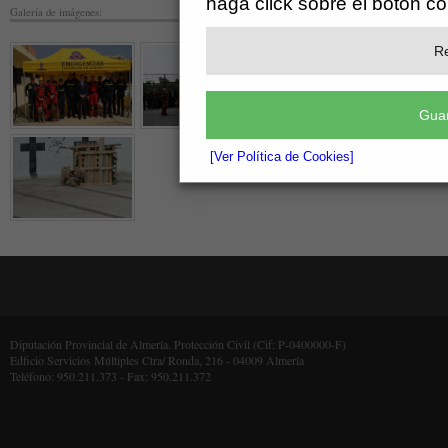
haga click sobre el botón c
Galería de imágenes:
Re
Guar
[Ver Política de Cookies]
Diputación Provincial de Almería. Protección Civil (Cif: P-0400000-F)
Edficio Servicios Múltiples Ctra/ Ronda, 216 - 04009 Almería
Teléfono: 950.211.373 - Fax: 950.211.372