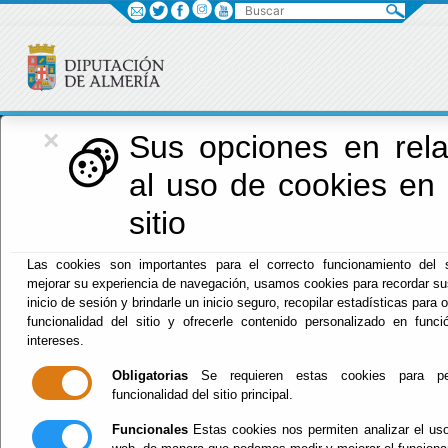
Buscar
×
Diputación
Sus opciones en rela
al uso de cookies en 
Menú Diputación
sitio
Inicio
-
Diputación
- Portal de Transparencia Diputación
Las cookies son importantes para el correcto funcionamiento del s
de Almería
mejorar su experiencia de navegación, usamos cookies para recordar su
inicio de sesión y brindarle un inicio seguro, recopilar estadísticas para o
Portal de
funcionalidad del sitio y ofrecerle contenido personalizado en func
intereses.
Transparencia
Obligatorias
Se requieren estas cookies para per
funcionalidad del sitio principal.
Diputación de
Funcionales
Estas cookies nos permiten analizar el uso