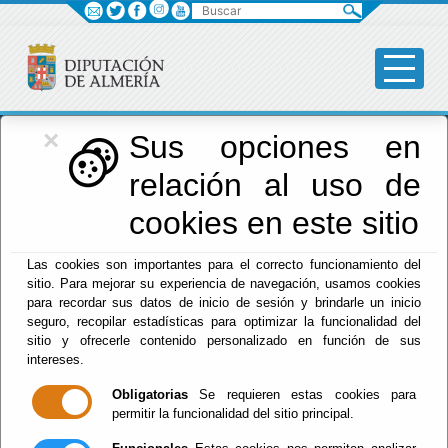
Buscar
×
Diputación
Sus opciones en
relación al uso de
Menú Diputación
cookies en este sitio
Inicio
-
Diputación
- Fomento, Infraestructuras,
Las cookies son importantes para el correcto funcionamiento del
Vertebración del Territorio y Agua
sitio. Para mejorar su experiencia de navegación, usamos cookies
para recordar sus datos de inicio de sesión y brindarle un inicio
Fomento,
seguro, recopilar estadísticas para optimizar la funcionalidad del
sitio y ofrecerle contenido personalizado en función de sus
Infraestructuras,
intereses.
Obligatorias
Se requieren estas cookies para
Vertebración del
permitir la funcionalidad del sitio principal.