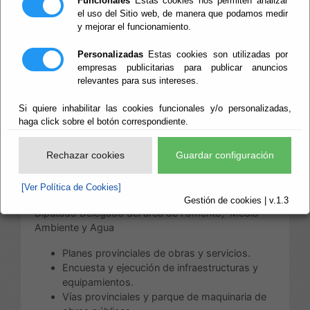
Funcionales
Estas cookies nos permiten analizar
Territorio y Agua
el uso del Sitio web, de manera que podamos medir
y mejorar el funcionamiento.
Personalizadas
Estas cookies son utilizadas por
empresas publicitarias para publicar anuncios
Escuchar
relevantes para sus intereses.
Área de Fomento,
Infraestructuras, Vertebración de
Si quiere inhabilitar las cookies funcionales y/o personalizadas,
Territorio y Agua
haga click sobre el botón correspondiente.
Rechazar cookies
Guardar configuración
Las competencias de esta Área, distribuidas
conforme a su estructura, son:
[Ver Política de Cookies]
a) Competencias directamente correspondiente al
Gestión de cookies | v.1.3
Diputado Delegado del área de Fomento, Medio
Ambiente y Agua
Planes provinciales de obras y servicios.
Encuesta y ejecución de infraestructuras y
equipamientos.
Vías provinciales y parque de maquinaria de