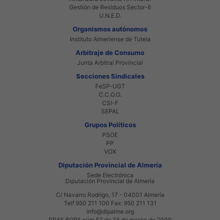
Gestión de Residuos Sector-II
U.N.E.D.
Organismos autónomos
Instituto Almeriense de Tutela
Arbitraje de Consumo
Junta Arbitral Provincial
Secciones Sindicales
FeSP-UGT
C.C.O.O.
CSI-F
SEPAL
Grupos Políticos
PSOE
PP
VOX
Diputación Provincial de Almería
Sede Electrónica
Diputación Provincial de Almería
C/ Navarro Rodrigo, 17 - 04001 Almería
Telf 950 211 100 Fax: 950 211 131
info@dipalme.org
RRAE BOPA núm 57 de 24 de marzo de 2009