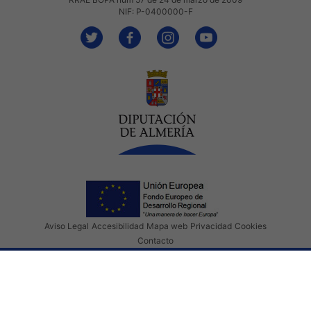
NIF: P-0400000-F
Aviso Legal
Accesibilidad
Mapa web
Privacidad
Cookies
Contacto