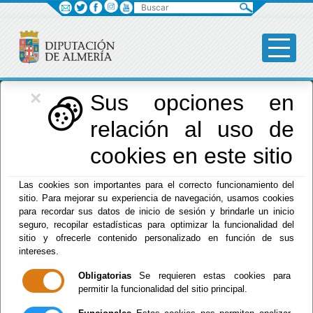
Buscar
×
Diputación
Sus opciones en
relación al uso de
Menú Diputación
cookies en este sitio
Inicio
-
Diputación
- Servicios Sociales
Las cookies son importantes para el correcto funcionamiento del
sitio. Para mejorar su experiencia de navegación, usamos cookies
Servicios Sociales
para recordar sus datos de inicio de sesión y brindarle un inicio
seguro, recopilar estadísticas para optimizar la funcionalidad del
sitio y ofrecerle contenido personalizado en función de sus
intereses.
Escuchar
Obligatorias
Se requieren estas cookies para
Área de Bienestar Social,
permitir la funcionalidad del sitio principal.
Igualdad y Familia