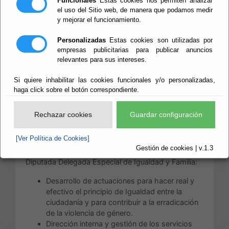
Funcionales
Estas cookies nos permiten analizar
el uso del Sitio web, de manera que podamos medir
Las competencias de esta Área, distribuidas
y mejorar el funcionamiento.
conforme a su estructura, son:
Personalizadas
Estas cookies son utilizadas por
a) Competencias directamente correspondiente
empresas publicitarias para publicar anuncios
al Diputado Delegado del Área de Bienestar Social:
relevantes para sus intereses.
Servicios Sociales Comunitarios.
Si quiere inhabilitar las cookies funcionales y/o personalizadas,
Servicios Sociales Especializados.
haga click sobre el botón correspondiente.
Residencia Asistida de Ancianos.
Servicio Provincial de
Rechazar cookies
Guardar configuración
Drogodependencias y Adicciones.
Instituto Almeriense de Tutela.
[Ver Política de Cookies]
Gestión de cookies | v.1.3
b) Competencias directamente correspondiente a la
Diputada Delegada Especial de Igualdad y Familia:
Desarrollo de actuaciones para hacer real y
efectivo el principio de Igualdad entre la
ciudadanía y para contribuir a la erradicación
de la violencia de género.
Dirección interna y gestión de los servicios