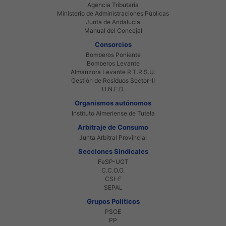
Agencia Tributaria
Ministerio de Administraciones Públicas
Junta de Andalucia
Manual del Concejal
Consorcios
Bomberos Poniente
Bomberos Levante
Almanzora Levante R.T.R.S.U.
Gestión de Residuos Sector-II
U.N.E.D.
Organismos autónomos
Instituto Almeriense de Tutela
Arbitraje de Consumo
Junta Arbitral Provincial
Secciones Sindicales
FeSP-UGT
C.C.O.O.
CSI-F
SEPAL
Grupos Políticos
PSOE
PP