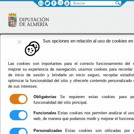
Buscar
×
Fomento
Sus opciones en relación al uso de cookies en 
Menú Fomento
Las cookies son importantes para el correcto funcionamiento del s
mejorar su experiencia de navegación, usamos cookies para recordar
Inicio
-
Fomento
- Ciclo Urbano del Agua
de inicio de sesión y brindarle un inicio seguro, recopilar estadís
optimizar la funcionalidad del sitio y ofrecerle contenido personalizado
Ciclo Urbano del
de sus intereses.
Obligatorias
Se requieren estas cookies para per
Agua
funcionalidad del sitio principal.
Funcionales
Estas cookies nos permiten analizar el uso 
web, de manera que podamos medir y mejorar el funciona
Ciclo del Agua Urbana
Personalizadas
Estas cookies son utilizadas por 