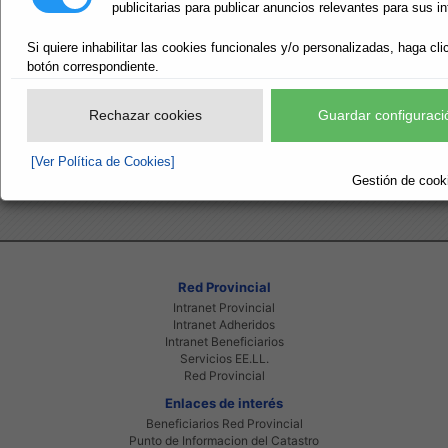
publicitarias para publicar anuncios relevantes para sus i
Ámbito de las demarcaciones hidrográficas.
Gestión del ciclo. Operadores de
Si quiere inhabilitar las cookies funcionales y/o personalizadas, haga cli
abastecimiento y saneamiento.
botón correspondiente.
Operadores de plantas depuradoras de aguas residu
Grandes infraestructuras de abastecimiento.
Rechazar cookies
Guardar configuraci
Masas de agua subterránea.
[Ver Política de Cookies]
Gestión de cooki
Red Provincial
Intranet Provincial
Intranet Adheridos
Intranet Beneficiarios
Servicios EE.LL.
Red Provincial
Enlaces de interés
Beneficiarios Red Provincial
Punto de Informacion del Catastro