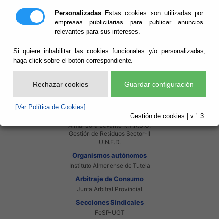
Intranet Beneficiarios
Servicios EE.LL.
Personalizadas
Estas cookies son utilizadas por
Red Provincial
empresas publicitarias para publicar anuncios
relevantes para sus intereses.
Enlaces de interés
Beneficiarios Red Provincial
Si quiere inhabilitar las cookies funcionales y/o personalizadas,
Punto de Informacion del Catastro
Agencia Tributaria
haga click sobre el botón correspondiente.
Ministerio de Administraciones Públicas
Junta de Andalucia
Rechazar cookies
Guardar configuración
Manual del Concejal
Consorcios
[Ver Política de Cookies]
Bomberos Poniente
Gestión de cookies | v.1.3
Bomberos Levante
Almanzora Levante R.T.R.S.U.
Gestión de Residuos Sector-II
U.N.E.D.
Organismos autónomos
Instituto Almeriense de Tutela
Arbitraje de Consumo
Junta Arbitral Provincial
Secciones Sindicales
FeSP-UGT