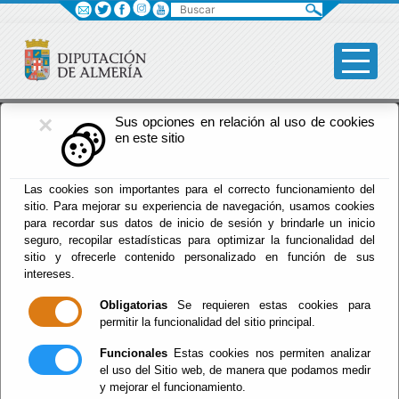
Buscar
×
Fomento
Sus opciones en relación al uso de cookies
en este sitio
Menú Fomento
Las cookies son importantes para el correcto funcionamiento del
sitio. Para mejorar su experiencia de navegación, usamos cookies
Inicio
-
Fomento
-
para recordar sus datos de inicio de sesión y brindarle un inicio
seguro, recopilar estadísticas para optimizar la funcionalidad del
El documento con referencia
sitio y ofrecerle contenido personalizado en función de sus
BCC58B9A9E9F7436C12578E8002B611B
no existe.
intereses.
Obligatorias
Se requieren estas cookies para
permitir la funcionalidad del sitio principal.
Funcionales
Estas cookies nos permiten analizar
Red Provincial
el uso del Sitio web, de manera que podamos medir
Intranet Provincial
y mejorar el funcionamiento.
Intranet Adheridos