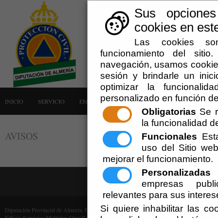
Sus opciones
cookies en este
Las cookies son
funcionamiento del siti
navegación, usamos cookies
sesión y brindarle un inici
optimizar la funcionalid
personalizado en función de
INICIO
SERVICIO
EMERGENCIAS
LA AGRUPACIÓN
AVISOS
Obligatorias
Se r
la funcionalidad del
AVISOS
Funcionales
Esta
uso del Sitio w
mejorar el funcionamiento.
Personalizadas
E
empresas publi
relevantes para sus interes
Si quiere inhabilitar las c
Diputación Provincial de Almería. Protección Civil (Cif: P-0400000-F)
Edficio Servicios Múltiples Ctra/ Ronda, 216 - 04009 Almería