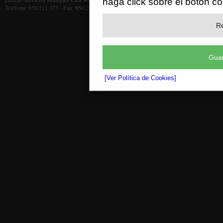
haga click sobre el botón c
Teléfono: 950.211.373 - Fax: 950.211.372
Re
Guar
[Ver Política de Cookies]