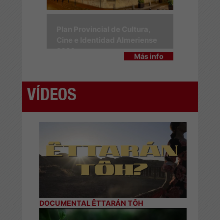
Plan Provincial de Cultura,
Cine e Identidad Almeriense
2026
Más info
VÍDEOS
DOCUMENTAL ÊTTARÁN TÔH