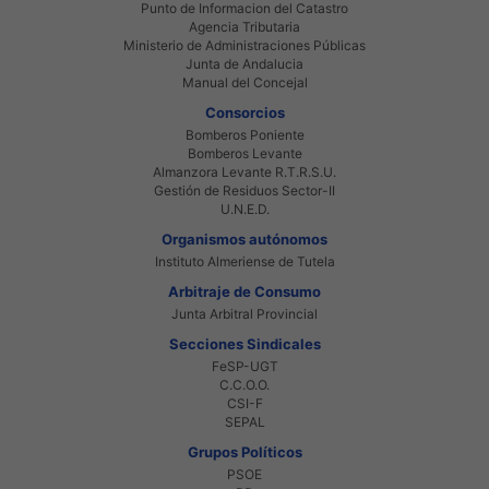
Punto de Informacion del Catastro
Agencia Tributaria
Ministerio de Administraciones Públicas
Junta de Andalucia
Manual del Concejal
Consorcios
Bomberos Poniente
Bomberos Levante
Almanzora Levante R.T.R.S.U.
Gestión de Residuos Sector-II
U.N.E.D.
Organismos autónomos
Instituto Almeriense de Tutela
Arbitraje de Consumo
Junta Arbitral Provincial
Secciones Sindicales
FeSP-UGT
C.C.O.O.
CSI-F
SEPAL
Grupos Políticos
PSOE