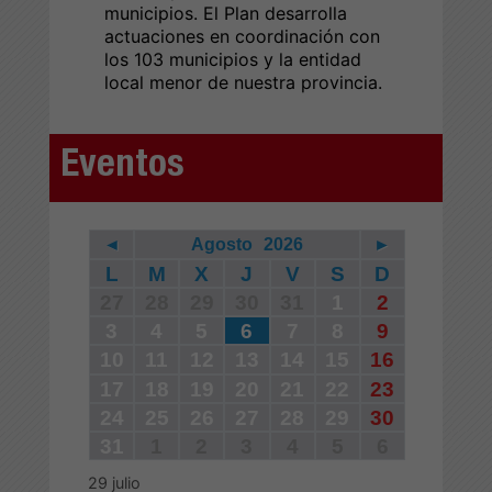
municipios. El Plan desarrolla
actuaciones en coordinación con
los 103 municipios y la entidad
local menor de nuestra provincia.
Eventos
◄
Agosto
2026
►
L
M
X
J
V
S
D
27
28
29
30
31
1
2
3
4
5
6
7
8
9
10
11
12
13
14
15
16
17
18
19
20
21
22
23
24
25
26
27
28
29
30
31
1
2
3
4
5
6
29
julio