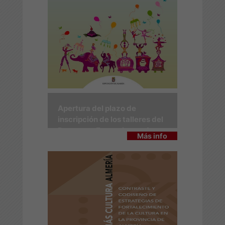
Apertura del plazo de
inscripción de los talleres del
Programa Formativo en Artes
Más info
Escénicas 2026