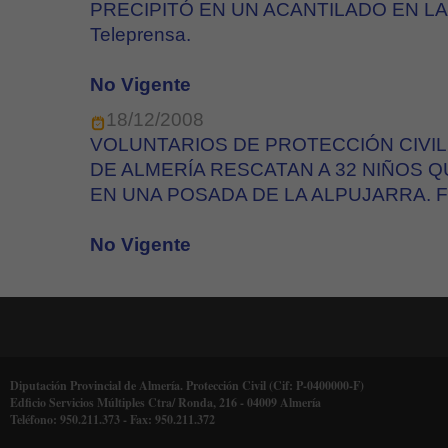
PRECIPITÓ EN UN ACANTILADO EN LA
Teleprensa.
No Vigente
18/12/2008
VOLUNTARIOS DE PROTECCIÓN CIVIL
DE ALMERÍA RESCATAN A 32 NIÑOS 
EN UNA POSADA DE LA ALPUJARRA. Fue
No Vigente
Diputación Provincial de Almería. Protección Civil (Cif: P-0400000-F)
Edficio Servicios Múltiples Ctra/ Ronda, 216 - 04009 Almería
Teléfono: 950.211.373 - Fax: 950.211.372