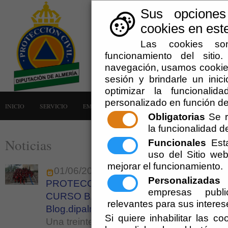
Sus opciones
cookies en este
Las cookies son
funcionamiento del siti
navegación, usamos cookies
sesión y brindarle un inici
optimizar la funcionalid
personalizado en función de
INICIO
SERVICIO
EMERGENCIAS
LA AGRUPACIÓN
AVISOS
Obligatorias
Se r
la funcionalidad del
Noticias
Funcionales
Esta
uso del Sitio w
mejorar el funcionamiento.
01/06/2015
Personalizadas
E
PROTECCION CIVIL FORMA A SUS EF
empresas publi
CURSO BÁSICO DE ACTUACIÓN EN IN
relevantes para sus interes
Blog.dipalme.org
Si quiere inhabilitar las c
Una treintena de voluntarios han participa