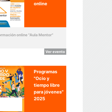
online
ormación online "Aula Mentor"
Ver evento
Programas
"Ocio y
tiempo libre
para jóvenes"
2025