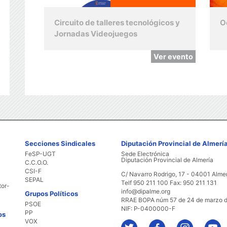
Circuito de talleres tecnológicos y
O
Jornadas Videojuegos
Ver evento
Secciones Sindicales
Diputación Provincial de Almerí
FeSP-UGT
Sede Electrónica
Diputación Provincial de Almería
C.C.O.O.
CSI-F
C/ Navarro Rodrigo, 17 - 04001 Alme
SEPAL
Telf 950 211 100 Fax: 950 211 131
tor-
info@dipalme.org
Grupos Políticos
RRAE BOPA núm 57 de 24 de marzo 
PSOE
NIF: P-0400000-F
PP
os
VOX