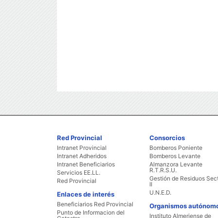
Red Provincial
Consorcios
Intranet Provincial
Bomberos Poniente
Intranet Adheridos
Bomberos Levante
Intranet Beneficiarios
Almanzora Levante
R.T.R.S.U.
Servicios EE.LL.
Gestión de Residuos Sec
Red Provincial
II
U.N.E.D.
Enlaces de interés
Beneficiarios Red Provincial
Organismos autónom
Punto de Informacion del
Instituto Almeriense de