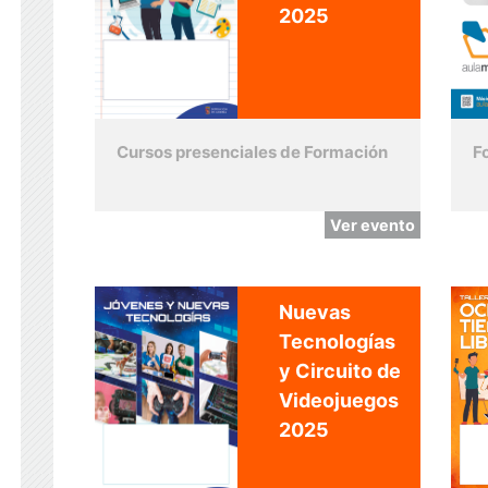
2025
Cursos presenciales de Formación
F
Ver evento
Nuevas
Tecnologías
y Circuito de
Videojuegos
2025