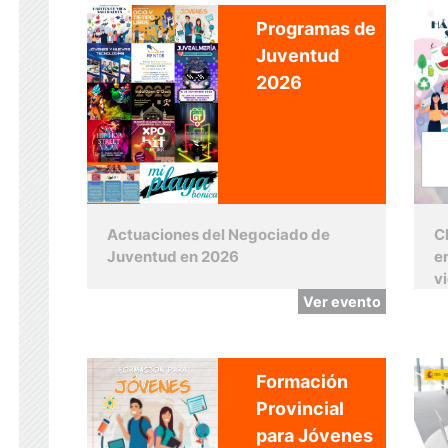
Programas de
Juventud
2026
Actuaciones del Negociado de
C
Juventud en 2026
e
v
Ver evento
Formación
Provincial
para Jóvenes