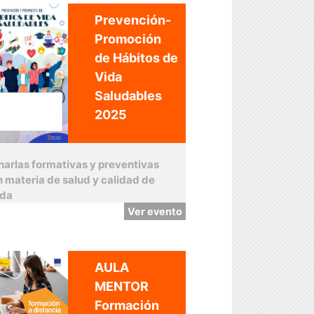
Prevención-
Promoción
de Hábitos de
Vida
Saludables
2025
harlas formativas y preventivas
n materia de salud y calidad de
ida
Ver evento
AULA
MENTOR
Formación